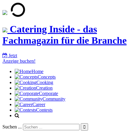
Catering Inside - das
Fachmagazin für die Branche
Jetzt
Anzeige buchen!
Home
Concepts
Cooking
Creation
Corporate
Community
Career
Contests
Suchen ...
