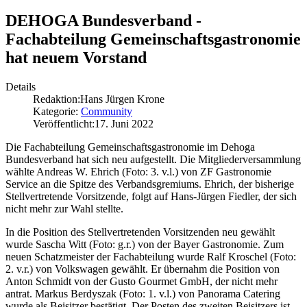
DEHOGA Bundesverband -
Fachabteilung Gemeinschaftsgastronomie
hat neuem Vorstand
Details
Redaktion:
Hans Jürgen Krone
Kategorie:
Community
Veröffentlicht:
17. Juni 2022
Die Fachabteilung Gemeinschaftsgastronomie im Dehoga
Bundesverband hat sich neu aufgestellt. Die Mitgliederversammlung
wählte Andreas W. Ehrich (Foto: 3. v.l.) von ZF Gastronomie
Service an die Spitze des Verbandsgremiums. Ehrich, der bisherige
Stellvertretende Vorsitzende, folgt auf Hans-Jürgen Fiedler, der sich
nicht mehr zur Wahl stellte.
In die Position des Stellvertretenden Vorsitzenden neu gewählt
wurde Sascha Witt (Foto: g.r.) von der Bayer Gastronomie. Zum
neuen Schatzmeister der Fachabteilung wurde Ralf Kroschel (Foto:
2. v.r.) von Volkswagen gewählt. Er übernahm die Position von
Anton Schmidt von der Gusto Gourmet GmbH, der nicht mehr
antrat. Markus Berdyszak (Foto: 1. v.l.) von Panorama Catering
wurde als Beisitzer bestätigt. Der Posten des zweiten Beisitzers ist