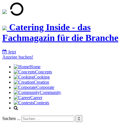
Catering Inside - das
Fachmagazin für die Branche
Jetzt
Anzeige buchen!
Home
Concepts
Cooking
Creation
Corporate
Community
Career
Contests
Suchen ...
