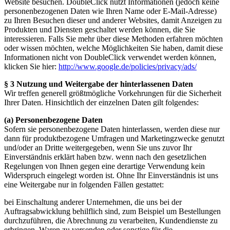
Website besuchen. DoubleClick nutzt Informationen (jedoch keine
personenbezogenen Daten wie Ihren Name oder E-Mail-Adresse)
zu Ihren Besuchen dieser und anderer Websites, damit Anzeigen zu
Produkten und Diensten geschaltet werden können, die Sie
interessieren. Falls Sie mehr über diese Methoden erfahren möchten
oder wissen möchten, welche Möglichkeiten Sie haben, damit diese
Informationen nicht von DoubleClick verwendet werden können,
klicken Sie hier:
http://www.google.de/policies/privacy/ads/
§ 3 Nutzung und Weitergabe der hinterlassenen Daten
Wir treffen generell größtmögliche Vorkehrungen für die Sicherheit
Ihrer Daten. Hinsichtlich der einzelnen Daten gilt folgendes:
(a) Personenbezogene Daten
Sofern sie personenbezogene Daten hinterlassen, werden diese nur
dann für produktbezogene Umfragen und Marketingzwecke genutzt
und/oder an Dritte weitergegeben, wenn Sie uns zuvor Ihr
Einverständnis erklärt haben bzw. wenn nach den gesetzlichen
Regelungen von Ihnen gegen eine derartige Verwendung kein
Widerspruch eingelegt worden ist. Ohne Ihr Einverständnis ist uns
eine Weitergabe nur in folgenden Fällen gestattet:
bei Einschaltung anderer Unternehmen, die uns bei der
Auftragsabwicklung behilflich sind, zum Beispiel um Bestellungen
durchzuführen, die Abrechnung zu verarbeiten, Kundendienste zu
erbringen, Waren zu versenden oder sonstige für die