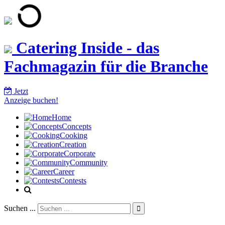
Catering Inside - das
Fachmagazin für die Branche
Jetzt
Anzeige buchen!
Home
Concepts
Cooking
Creation
Corporate
Community
Career
Contests
Suchen ...
