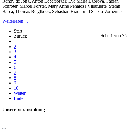
Randy de Jong, Anton Lebersorger, Eva Maria Egorova, Fabian
Schröter, Marcel Förster, Mary Anne Peñaloza Villafuerte, Stefan
Barca, Thomas Beiglböck, Sebastian Braun und Saskia Vorhemus.
Weiterlesen ...
Start
Seite 1 von 35
Zurück
1
2
3
4
5
6
7
8
9
10
Weiter
Ende
Unsere Veranstaltung