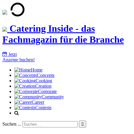
Catering Inside - das
Fachmagazin für die Branche
Jetzt
Anzeige buchen!
Home
Concepts
Cooking
Creation
Corporate
Community
Career
Contests
Suchen ...
