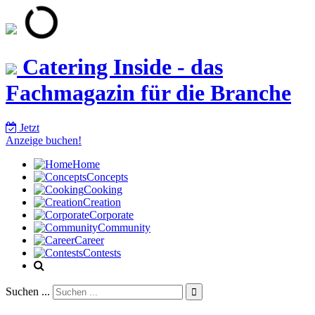
Catering Inside - das
Fachmagazin für die Branche
Jetzt
Anzeige buchen!
Home
Concepts
Cooking
Creation
Corporate
Community
Career
Contests
Suchen ...
