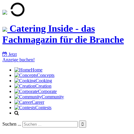
Catering Inside - das
Fachmagazin für die Branche
Jetzt
Anzeige buchen!
Home
Concepts
Cooking
Creation
Corporate
Community
Career
Contests
Suchen ...
