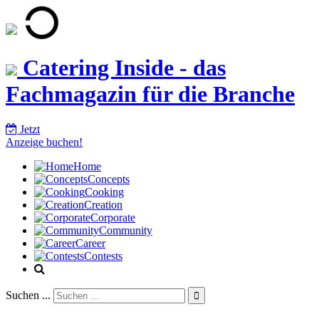
Catering Inside - das
Fachmagazin für die Branche
Jetzt
Anzeige buchen!
Home
Concepts
Cooking
Creation
Corporate
Community
Career
Contests
Suchen ...
