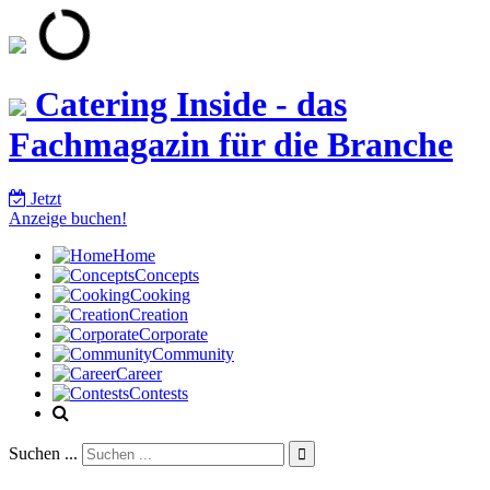
Catering Inside - das
Fachmagazin für die Branche
Jetzt
Anzeige buchen!
Home
Concepts
Cooking
Creation
Corporate
Community
Career
Contests
Suchen ...
