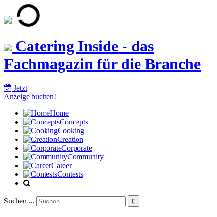
Catering Inside - das
Fachmagazin für die Branche
Jetzt
Anzeige buchen!
Home
Concepts
Cooking
Creation
Corporate
Community
Career
Contests
Suchen ...
