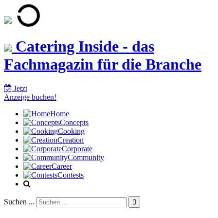
Catering Inside - das
Fachmagazin für die Branche
Jetzt
Anzeige buchen!
Home
Concepts
Cooking
Creation
Corporate
Community
Career
Contests
Suchen ...
