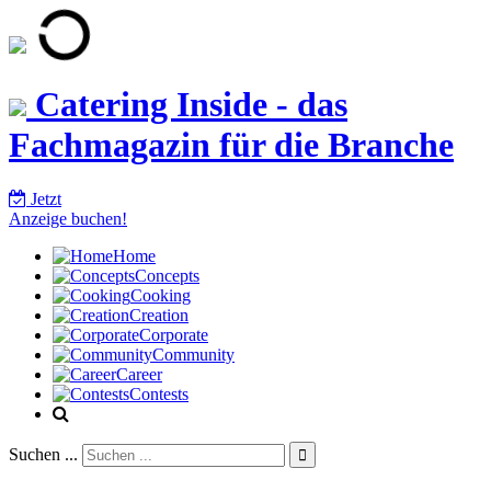
Catering Inside - das
Fachmagazin für die Branche
Jetzt
Anzeige buchen!
Home
Concepts
Cooking
Creation
Corporate
Community
Career
Contests
Suchen ...
