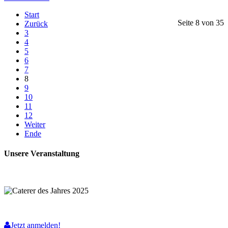
Start
Seite 8 von 35
Zurück
3
4
5
6
7
8
9
10
11
12
Weiter
Ende
Unsere Veranstaltung
Jetzt anmelden!